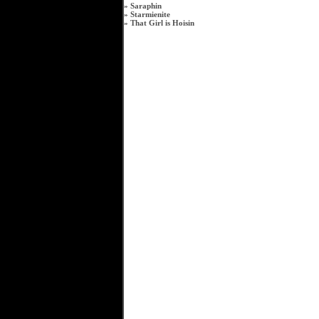
»
Saraphin
»
Starmienite
»
That Girl is Hoisin