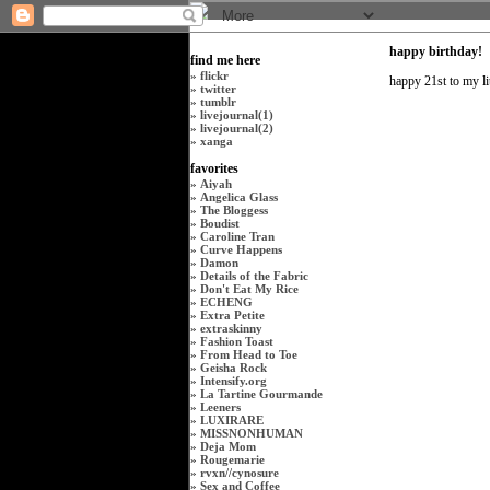
happy birthday!
find me here
»
flickr
happy 21st to my lit
»
twitter
»
tumblr
»
livejournal(1)
»
livejournal(2)
»
xanga
favorites
»
Aiyah
»
Angelica Glass
»
The Bloggess
»
Boudist
»
Caroline Tran
»
Curve Happens
»
Damon
»
Details of the Fabric
»
Don't Eat My Rice
»
ECHENG
»
Extra Petite
»
extraskinny
»
Fashion Toast
»
From Head to Toe
»
Geisha Rock
»
Intensify.org
»
La Tartine Gourmande
»
Leeners
»
LUXIRARE
»
MISSNONHUMAN
»
Deja Mom
»
Rougemarie
»
rvxn
//
cynosure
»
Sex and Coffee