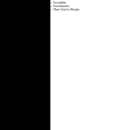
»
Saraphin
»
Starmienite
»
That Girl is Hoisin