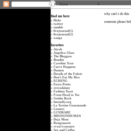
why can't i do this
find me here
»
flickr
someone please he
»
twitter
»
tumblr
»
livejournal(1)
»
livejournal(2)
»
xanga
favorites
»
Aiyah
»
Angelica Glass
»
The Bloggess
»
Boudist
»
Caroline Tran
»
Curve Happens
»
Damon
»
Details of the Fabric
»
Don't Eat My Rice
»
ECHENG
»
Extra Petite
»
extraskinny
»
Fashion Toast
»
From Head to Toe
»
Geisha Rock
»
Intensify.org
»
La Tartine Gourmande
»
Leeners
»
LUXIRARE
»
MISSNONHUMAN
»
Deja Mom
»
Rougemarie
»
rvxn
//
cynosure
»
Sex and Coffee