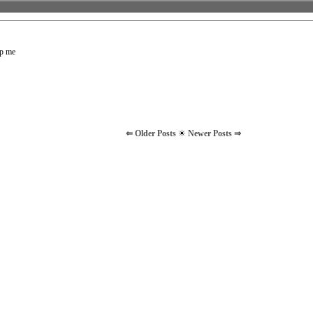
lp me
⇐ Older Posts
☀
Newer Posts ⇒