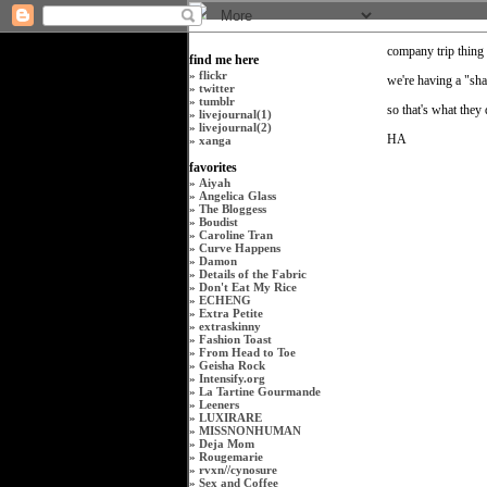
company trip thing
find me here
»
flickr
we're having a "sha
»
twitter
»
tumblr
so that's what they 
»
livejournal(1)
»
livejournal(2)
HA
»
xanga
favorites
»
Aiyah
»
Angelica Glass
»
The Bloggess
»
Boudist
»
Caroline Tran
»
Curve Happens
»
Damon
»
Details of the Fabric
»
Don't Eat My Rice
»
ECHENG
»
Extra Petite
»
extraskinny
»
Fashion Toast
»
From Head to Toe
»
Geisha Rock
»
Intensify.org
»
La Tartine Gourmande
»
Leeners
»
LUXIRARE
»
MISSNONHUMAN
»
Deja Mom
»
Rougemarie
»
rvxn
//
cynosure
»
Sex and Coffee