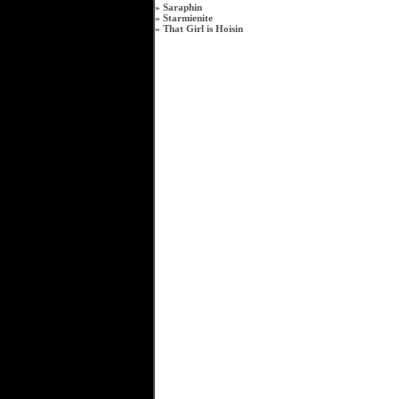
»
Saraphin
»
Starmienite
»
That Girl is Hoisin