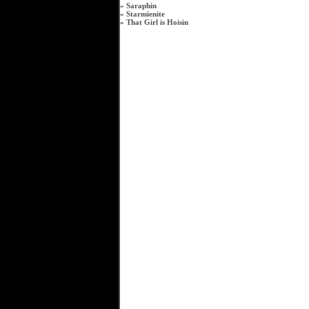
»
Saraphin
»
Starmienite
»
That Girl is Hoisin