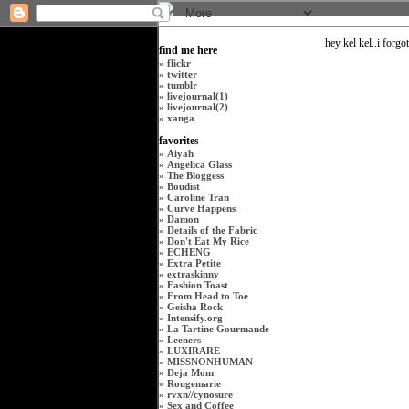
hey kel kel..i forgo
find me here
»
flickr
»
twitter
»
tumblr
»
livejournal(1)
»
livejournal(2)
»
xanga
favorites
»
Aiyah
»
Angelica Glass
»
The Bloggess
»
Boudist
»
Caroline Tran
»
Curve Happens
»
Damon
»
Details of the Fabric
»
Don't Eat My Rice
»
ECHENG
»
Extra Petite
»
extraskinny
»
Fashion Toast
»
From Head to Toe
»
Geisha Rock
»
Intensify.org
»
La Tartine Gourmande
»
Leeners
»
LUXIRARE
»
MISSNONHUMAN
»
Deja Mom
»
Rougemarie
»
rvxn
//
cynosure
»
Sex and Coffee