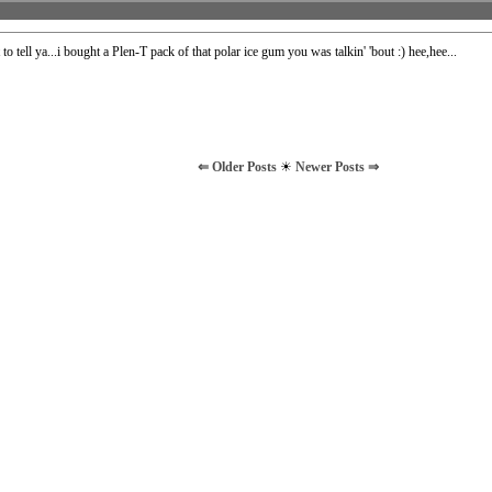
t to tell ya...i bought a Plen-T pack of that polar ice gum you was talkin' 'bout :) hee,hee...
⇐ Older Posts
☀
Newer Posts ⇒